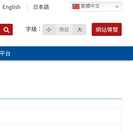
English
日本語
繁體中文
字級：
送出
網站導覽
小
預設
大
搜
尋：
平台