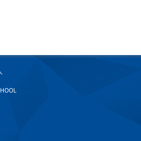
入
CHOOL