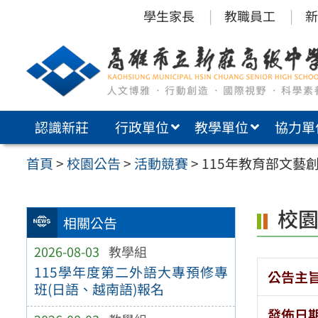
跳
學生家長
教職員工
新
至
主
要
內
認識新莊
行政單位
教學單位
協力單
容
區
首頁
>
校園公告
>
活動競賽
>
115年教育部文藝
校
相關公告
2026-08-03
教學組
115學年度第二外語大專預修專
公告主
班(日語、越南語)報名
發佈日