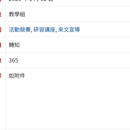
位
教學組
別
活動競賽
,
研習講座
,
來文宣導
級
轉知
數
365
容
如附件