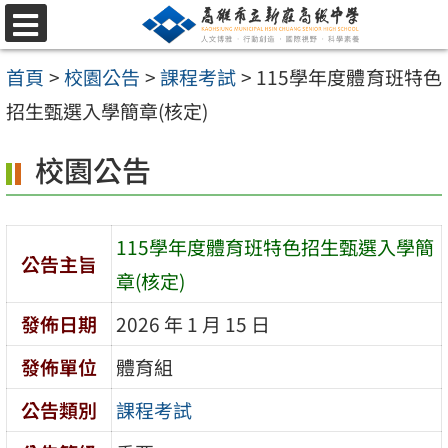
跳
選
至
單
首頁
>
校園公告
>
課程考試
>
115學年度體育班特色
主
招生甄選入學簡章(核定)
要
內
校園公告
容
區
115學年度體育班特色招生甄選入學簡
公告主旨
章(核定)
發佈日期
2026 年 1 月 15 日
發佈單位
體育組
公告類別
課程考試