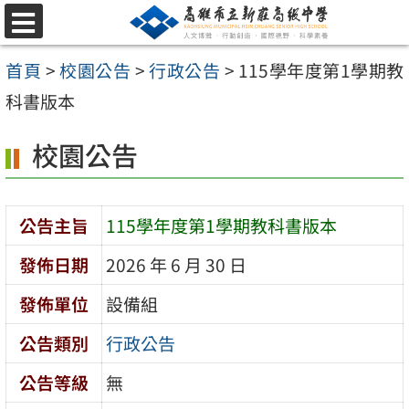
跳
選
至
單
首頁
>
校園公告
>
行政公告
>
115學年度第1學期教
主
科書版本
要
內
校園公告
容
區
公告主旨
115學年度第1學期教科書版本
發佈日期
2026 年 6 月 30 日
發佈單位
設備組
公告類別
行政公告
公告等級
無