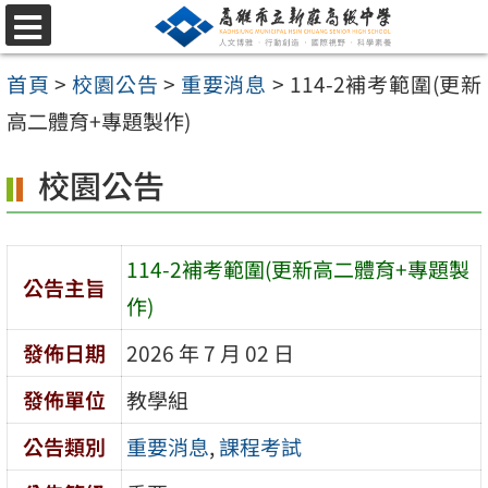
跳
選
至
單
首頁
>
校園公告
>
重要消息
>
114-2補考範圍(更新
主
高二體育+專題製作)
要
內
校園公告
容
區
114-2補考範圍(更新高二體育+專題製
公告主旨
作)
發佈日期
2026 年 7 月 02 日
發佈單位
教學組
公告類別
重要消息
,
課程考試