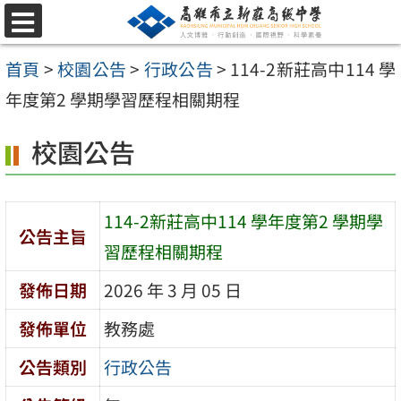
跳
選
至
單
首頁
>
校園公告
>
行政公告
>
114-2新莊⾼中114 學
主
年度第2 學期學習歷程相關期程
要
內
校園公告
容
區
114-2新莊⾼中114 學年度第2 學期學
公告主旨
習歷程相關期程
發佈日期
2026 年 3 月 05 日
發佈單位
教務處
公告類別
行政公告