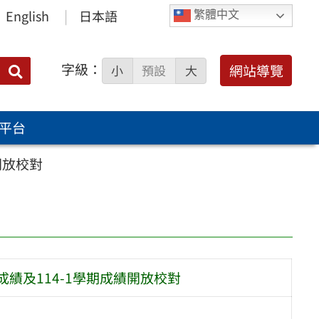
English
日本語
繁體中文
字級：
送出
網站導覽
小
預設
大
搜
尋：
平台
開放校對
成績及114-1學期成績開放校對