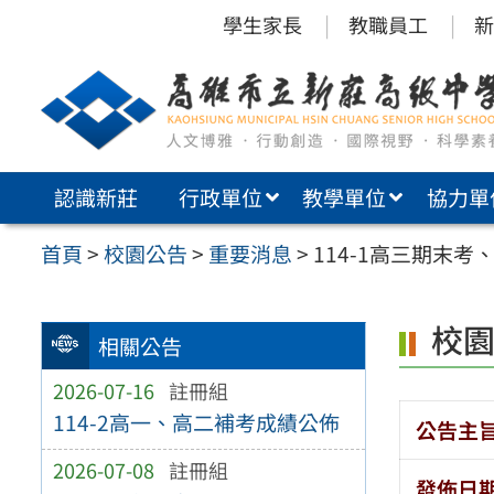
跳
學生家長
教職員工
新
至
主
要
內
認識新莊
行政單位
教學單位
協力單
容
區
首頁
>
校園公告
>
重要消息
>
114-1高三期末
校
相關公告
2026-07-16
註冊組
114-2高一、高二補考成績公佈
公告主
2026-07-08
註冊組
發佈日