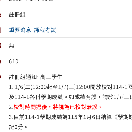
位
註冊組
別
重要消息
,
課程考試
級
無
數
610
容
註冊組通知~高三學生
1. 1/6(二)12:00起至1/7(三)12:00開放校
及114-1各科學期成績。如成績有誤，請於1/7(三)
2.
校對時間過後，將視為已校對無誤。
3.目前114-1學期成績為115年1月6日結算《學期
記0分。