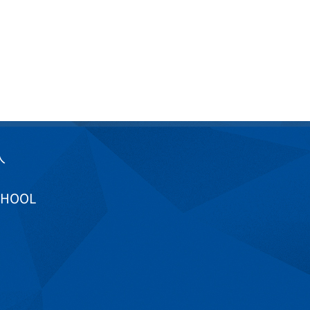
入
CHOOL