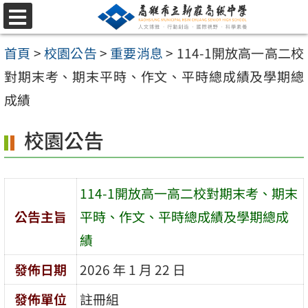
跳
選
至
單
首頁
>
校園公告
>
重要消息
>
114-1開放高一高二校
主
對期末考、期末平時、作文、平時總成績及學期總
要
成績
內
容
校園公告
區
114-1開放高一高二校對期末考、期末
公告主旨
平時、作文、平時總成績及學期總成
績
發佈日期
2026 年 1 月 22 日
發佈單位
註冊組