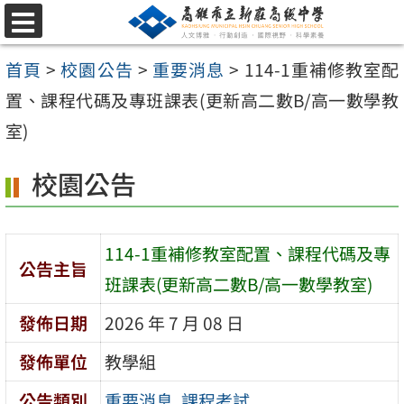
跳
選
至
單
首頁
>
校園公告
>
重要消息
>
114-1重補修教室配
主
置、課程代碼及專班課表(更新高二數B/高一數學教
要
室)
內
容
校園公告
區
114-1重補修教室配置、課程代碼及專
公告主旨
班課表(更新高二數B/高一數學教室)
發佈日期
2026 年 7 月 08 日
發佈單位
教學組
公告類別
重要消息
,
課程考試