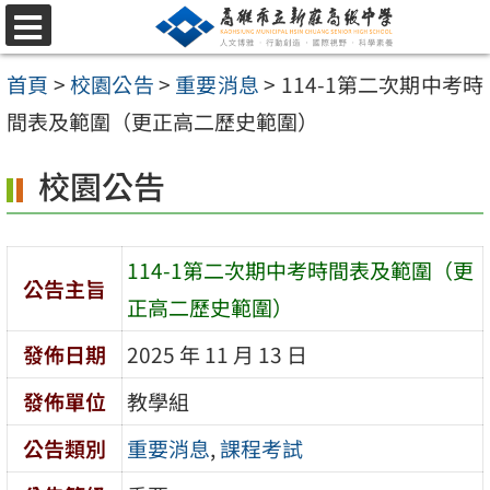
跳
選
至
單
首頁
>
校園公告
>
重要消息
>
114-1第二次期中考時
主
間表及範圍（更正高二歷史範圍）
要
內
校園公告
容
區
114-1第二次期中考時間表及範圍（更
公告主旨
正高二歷史範圍）
發佈日期
2025 年 11 月 13 日
發佈單位
教學組
公告類別
重要消息
,
課程考試