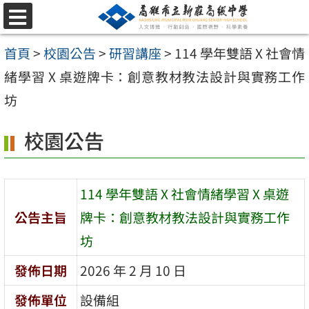
跳
選
至
單
首頁
>
校園公告
>
研習講座
>
114 學年雙語 X 社會情
主
緒學習 X 桌遊牌卡：創意教材教法設計與實務工作
要
坊
內
容
校園公告
區
114 學年雙語 X 社會情緒學習 X 桌遊
公告主旨
牌卡：創意教材教法設計與實務工作
坊
發佈日期
2026 年 2 月 10 日
發佈單位
設備組