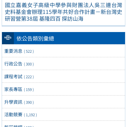
國立嘉義女子高級中學參與財團法人吳三連台灣
史料基金會辦理115學年共好合作計畫－新台灣史
研習營第38屆 基隆四百 探訪山海
依公告類別彙總
重要消息
( 522 )
行政公告
( 300 )
課程考試
( 222 )
家長專區
( 159 )
升學資訊
( 390 )
活動競賽
( 1,192 )