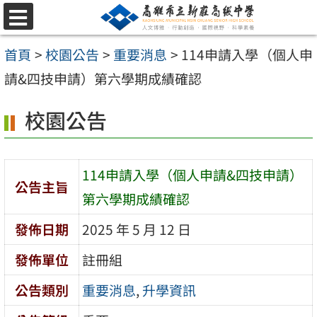
跳
選
至
單
首頁
>
校園公告
>
重要消息
>
114申請入學（個人申
主
請&四技申請）第六學期成績確認
要
內
校園公告
容
區
114申請入學（個人申請&四技申請）
公告主旨
第六學期成績確認
發佈日期
2025 年 5 月 12 日
發佈單位
註冊組
公告類別
重要消息
,
升學資訊