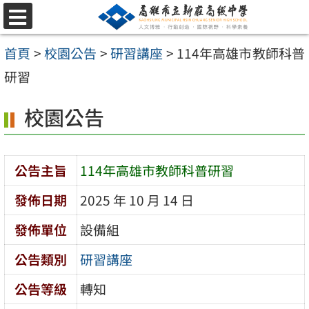
跳
選
至
單
首頁
>
校園公告
>
研習講座
>
114年高雄市教師科普
主
研習
要
內
校園公告
容
區
公告主旨
114年高雄市教師科普研習
發佈日期
2025 年 10 月 14 日
發佈單位
設備組
公告類別
研習講座
公告等級
轉知