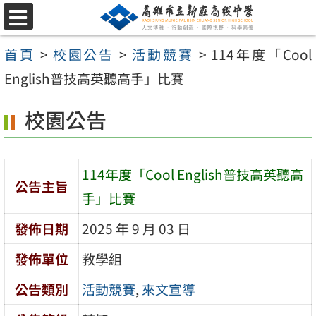
跳
選
至
單
首頁
>
校園公告
>
活動競賽
>
114年度「Cool
主
English普技高英聽高手」比賽
要
內
校園公告
容
區
114年度「Cool English普技高英聽高
公告主旨
手」比賽
發佈日期
2025 年 9 月 03 日
發佈單位
教學組
公告類別
活動競賽
,
來文宣導