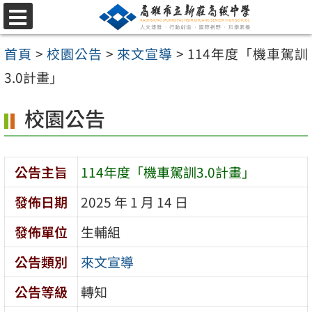
跳
選
至
單
首頁
>
校園公告
>
來文宣導
>
114年度「機車駕訓
主
3.0計畫」
要
內
校園公告
容
區
公告主旨
114年度「機車駕訓3.0計畫」
發佈日期
2025 年 1 月 14 日
發佈單位
生輔組
公告類別
來文宣導
公告等級
轉知