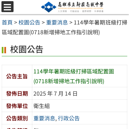
跳
選
至
單
首頁
>
校園公告
>
重要消息
>
114學年暑期班級打掃
主
區域配置圖(0718新增掃地工作指引說明)
要
內
校園公告
容
區
114學年暑期班級打掃區域配置圖
公告主旨
(0718新增掃地工作指引說明)
發佈日期
2025 年 7 月 14 日
發佈單位
衛生組
公告類別
重要消息
,
行政公告