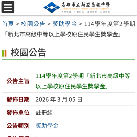
跳
選
至
單
首頁
>
校園公告
>
獎助學金
>
114學年度第2學期
主
「新北市高級中等以上學校原住民學生獎學金」
要
內
校園公告
容
區
114學年度第2學期「新北市高級中等
公告主旨
以上學校原住民學生獎學金」
發佈日期
2026 年 3 月 05 日
發佈單位
註冊組
公告類別
獎助學金