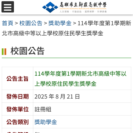
跳
選
至
單
首頁
>
校園公告
>
獎助學金
>
114學年度第1學期新
主
北市高級中等以上學校原住民學生獎學金
要
內
校園公告
容
區
114學年度第1學期新北市高級中等以
公告主旨
上學校原住民學生獎學金
發佈日期
2025 年 8 月 21 日
發佈單位
註冊組
公告類別
獎助學金