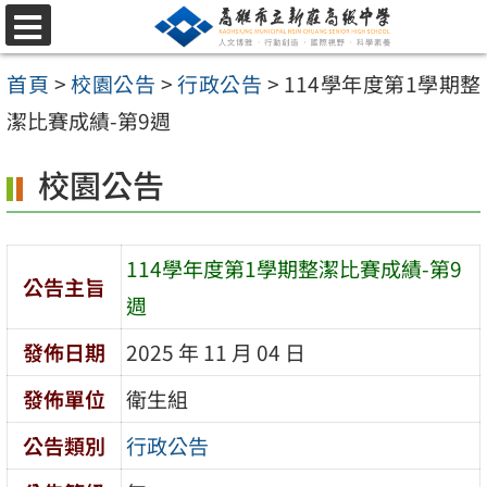
跳
選
至
單
首頁
>
校園公告
>
行政公告
>
114學年度第1學期整
主
潔比賽成績-第9週
要
內
校園公告
容
區
114學年度第1學期整潔比賽成績-第9
公告主旨
週
發佈日期
2025 年 11 月 04 日
發佈單位
衛生組
公告類別
行政公告