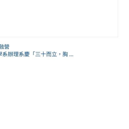
融營
辦理系慶「三十而立，胸 ...