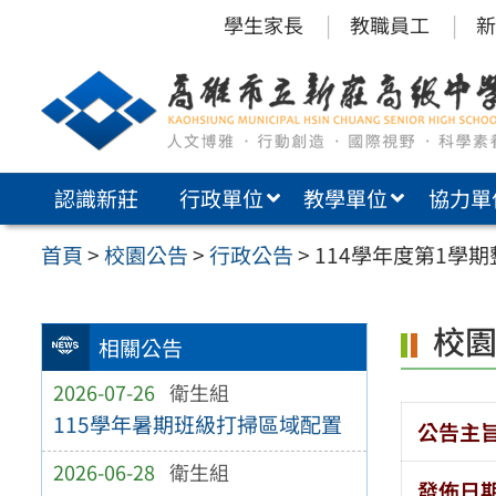
跳
學生家長
教職員工
新
至
主
要
內
認識新莊
行政單位
教學單位
協力單
容
區
首頁
>
校園公告
>
行政公告
>
114學年度第1學期
校
相關公告
2026-07-26
衛生組
115學年暑期班級打掃區域配置
公告主
2026-06-28
衛生組
發佈日