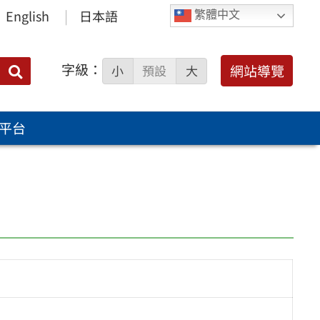
English
日本語
繁體中文
字級：
送出
網站導覽
小
預設
大
搜
尋：
平台