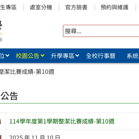
生專區
處室分機
官方臉書
預約與維護
位
校園公告
升學專區
全校行事曆
系統
整潔比賽成績-第10週
園公告
旨
114學年度第1學期整潔比賽成績-第10週
期
2025 年 11 月 10 日