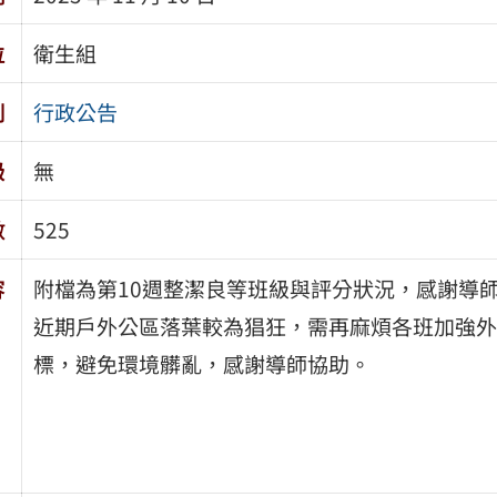
位
衛生組
別
行政公告
級
無
數
525
容
附檔為第10週整潔良等班級與評分狀況，感謝導
近期戶外公區落葉較為猖狂，需再麻煩各班加強外
標，避免環境髒亂，感謝導師協助。