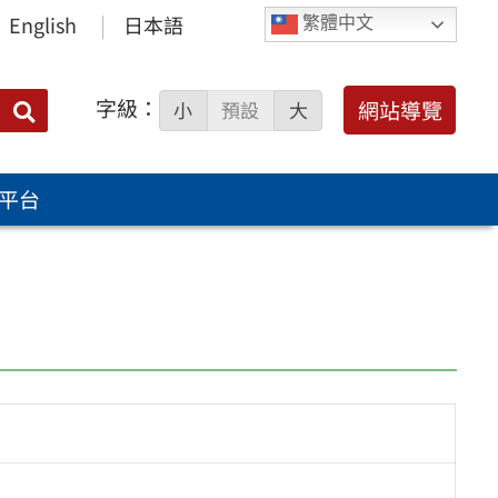
English
日本語
繁體中文
字級：
送出
網站導覽
小
預設
大
搜
尋：
平台