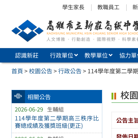
跳
學生家長
教職員工
新
至
主
要
內
認識新莊
行政單位
教學單位
協力單
容
區
首頁
>
校園公告
>
行政公告
>
114學年度第二學
校
相關公告
2026-06-29
生輔組
114學年度第二學期高三秩序比
公告主
賽總成績及獲獎班級(更正)
發佈日