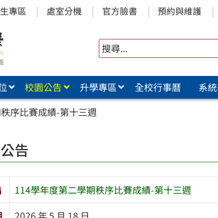
生專區
處室分機
官方臉書
預約與維護
位
校園公告
升學專區
全校行事曆
系統
期秩序比賽成績-第十三週
園公告
旨
114學年度第二學期秩序比賽成績-第十三週
期
2026 年 5 月 18 日