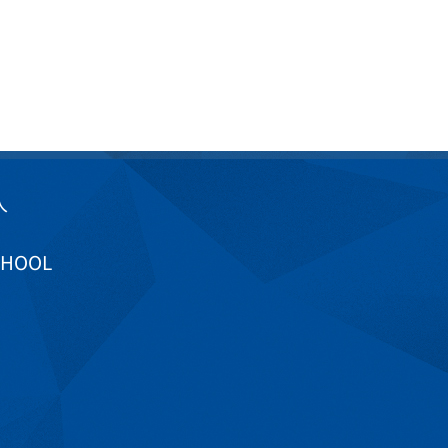
入
CHOOL