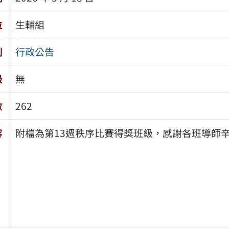
位
生輔組
別
行政公告
級
無
數
262
容
附檔為第13週秩序比賽得獎班級，感謝各班導師