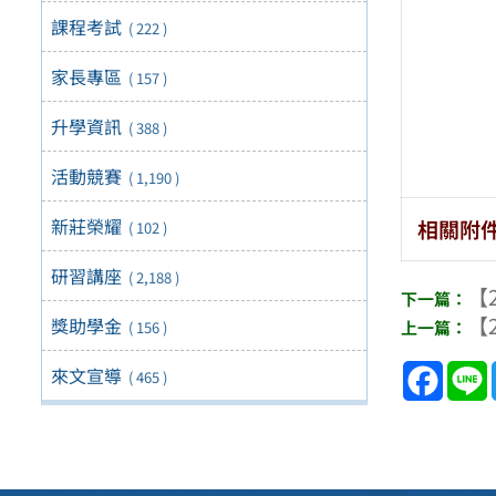
課程考試
( 222 )
家長專區
( 157 )
升學資訊
( 388 )
活動競賽
( 1,190 )
新莊榮耀
相關附
( 102 )
研習講座
( 2,188 )
【2
【2
獎助學金
( 156 )
Face
來文宣導
( 465 )