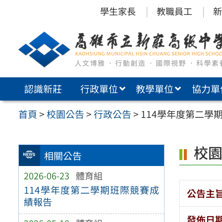
跳
學生家長
教職員工
新
至
主
要
內
認識新莊
行政單位
教學單位
協力單
容
區
首頁
>
校園公告
>
行政公告
>
114學年度第二學
校
相關公告
2026-06-23
體育組
114學年度第二學期班際競賽成
公告主
績報告
發佈日