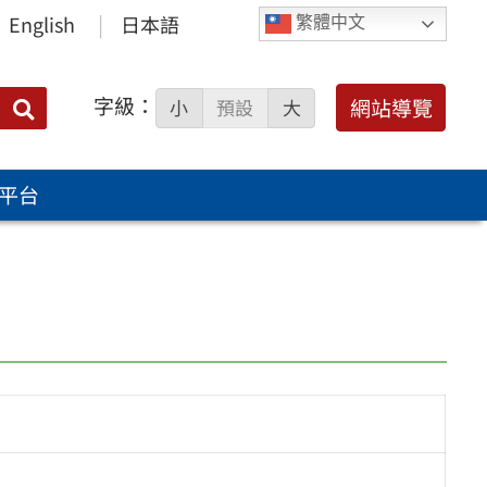
English
日本語
繁體中文
字級：
送出
網站導覽
小
預設
大
搜
尋：
平台