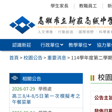
跳
學生家長
教職員工
新
至
主
要
內
認識新莊
行政單位
教學單位
協力單
容
區
首頁
>
校園公告
>
重要消息
>
114學年度第二學
校
相關公告
2026-07-29
學務處
高三8/4-8/5日第一次模擬考之
公告主
午餐菜單
發佈日