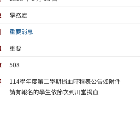
位
學務處
別
重要消息
級
重要
數
508
容
114學年度第二學期捐血時程表公告如附件
請有報名的學生依節次到川堂捐血