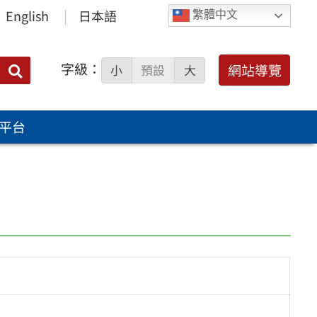
English
日本語
繁體中文
字級：
送出
網站導覽
小
預設
大
搜
尋：
平台