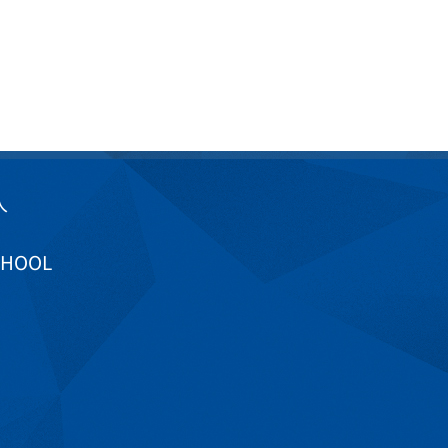
入
CHOOL