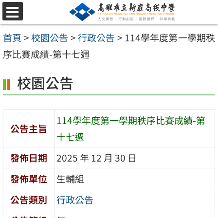
跳
選
至
單
首頁
>
校園公告
>
行政公告
>
114學年度第一學期秩
主
序比賽成績-第十七週
要
內
校園公告
容
區
114學年度第一學期秩序比賽成績-第
公告主旨
十七週
發佈日期
2025 年 12 月 30 日
發佈單位
生輔組
公告類別
行政公告