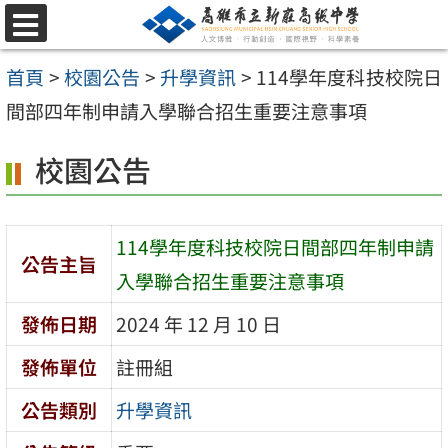
跳
選
至
單
首頁
>
校園公告
>
升學資訊
>
114學年度科技校院日
主
間部四年制申請入學聯合招生重要注意事項
要
內
校園公告
容
區
114學年度科技校院日間部四年制申請
公告主旨
入學聯合招生重要注意事項
發佈日期
2024 年 12 月 10 日
發佈單位
註冊組
公告類別
升學資訊