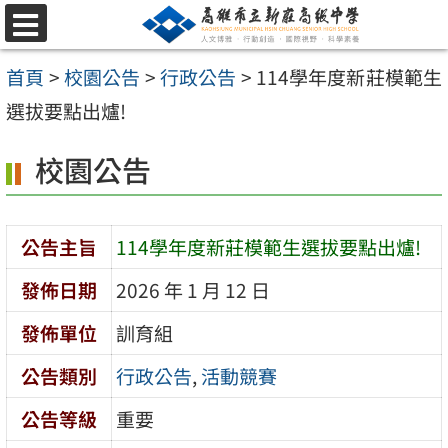
跳
選
至
單
首頁
>
校園公告
>
行政公告
>
114學年度新莊模範生
主
選拔要點出爐!
要
內
校園公告
容
區
公告主旨
114學年度新莊模範生選拔要點出爐!
發佈日期
2026 年 1 月 12 日
發佈單位
訓育組
公告類別
行政公告
,
活動競賽
公告等級
重要