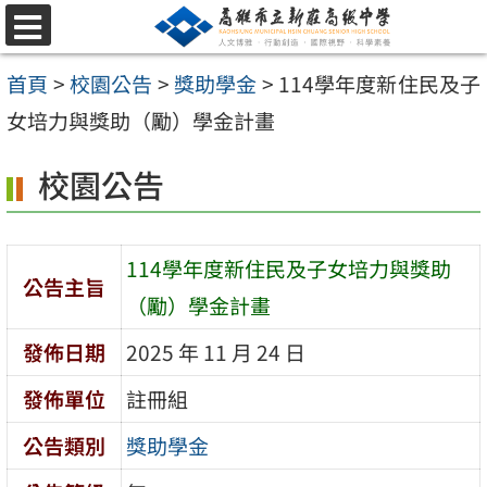
跳
選
至
單
首頁
>
校園公告
>
獎助學金
>
114學年度新住民及子
主
女培力與獎助（勵）學金計畫
要
內
校園公告
容
區
114學年度新住民及子女培力與獎助
公告主旨
（勵）學金計畫
發佈日期
2025 年 11 月 24 日
發佈單位
註冊組
公告類別
獎助學金