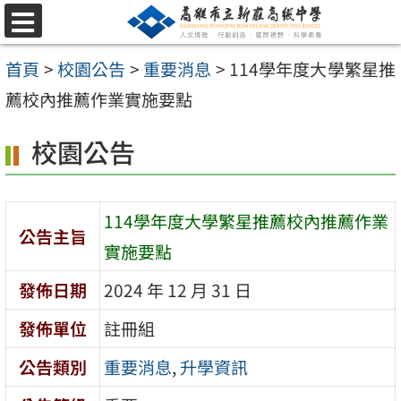
跳
選
至
單
首頁
>
校園公告
>
重要消息
>
114學年度大學繁星推
主
薦校內推薦作業實施要點
要
內
校園公告
容
區
114學年度大學繁星推薦校內推薦作業
公告主旨
實施要點
發佈日期
2024 年 12 月 31 日
發佈單位
註冊組
公告類別
重要消息
,
升學資訊