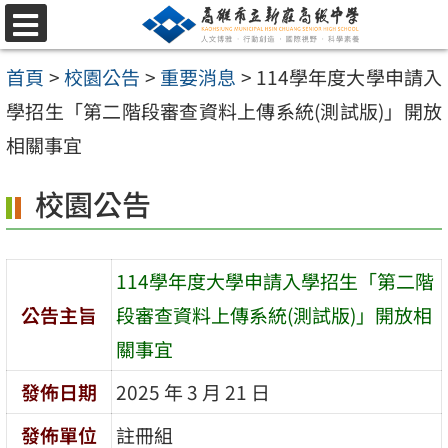
跳
選
至
單
首頁
>
校園公告
>
重要消息
>
114學年度大學申請入
主
學招生「第二階段審查資料上傳系統(測試版)」開放
要
相關事宜
內
容
校園公告
區
114學年度大學申請入學招生「第二階
公告主旨
段審查資料上傳系統(測試版)」開放相
關事宜
發佈日期
2025 年 3 月 21 日
發佈單位
註冊組