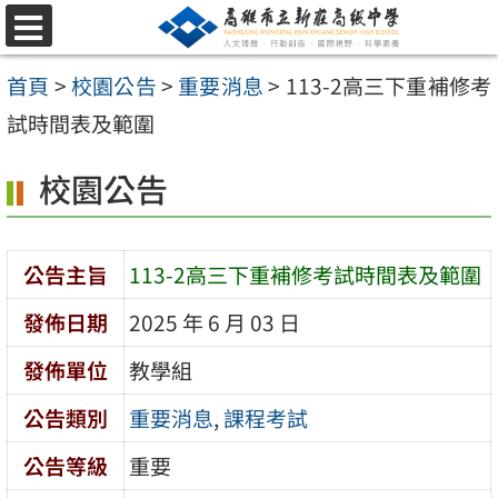
跳
選
至
單
首頁
>
校園公告
>
重要消息
>
113-2高三下重補修考
主
試時間表及範圍
要
內
校園公告
容
區
公告主旨
113-2高三下重補修考試時間表及範圍
發佈日期
2025 年 6 月 03 日
發佈單位
教學組
公告類別
重要消息
,
課程考試
公告等級
重要