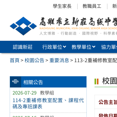
跳
學生家長
教職員工
新
至
主
要
內
認識新莊
行政單位
教學單位
協力單
容
區
首頁
>
校園公告
>
重要消息
>
113-2重補修教
校
相關公告
2026-07-29
教學組
114-2重補修教室配置、課程代
公告主
碼及專班課表
發佈日