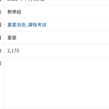
位
教學組
別
重要消息
,
課程考試
級
重要
數
2,170
容