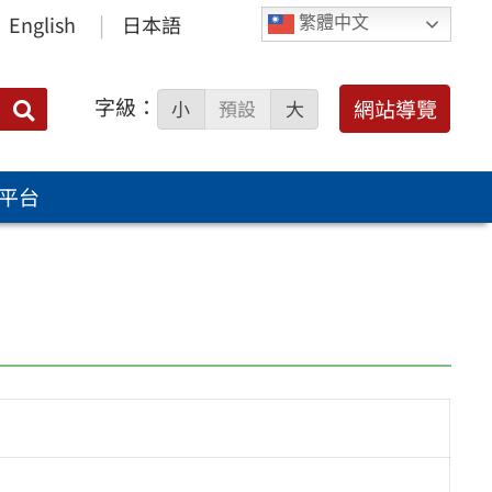
English
日本語
繁體中文
字級：
送出
網站導覽
小
預設
大
搜
尋：
平台