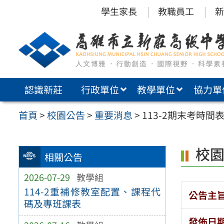
跳
學生家長
教職員工
新
至
主
要
內
認識新莊
行政單位
教學單位
協力單
容
區
首頁
>
校園公告
>
重要消息
>
113-2期末考時間
校
相關公告
2026-07-29
教學組
114-2重補修教室配置、課程代
公告主
碼及專班課表
發佈日