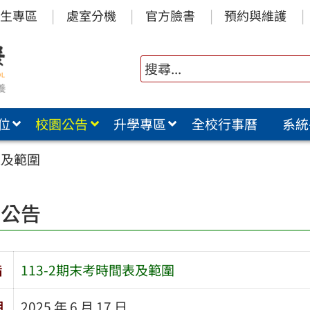
生專區
處室分機
官方臉書
預約與維護
位
校園公告
升學專區
全校行事曆
系統
表及範圍
園公告
旨
113-2期末考時間表及範圍
期
2025 年 6 月 17 日