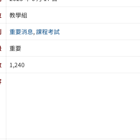
位
教學組
別
重要消息
,
課程考試
級
重要
數
1,240
容