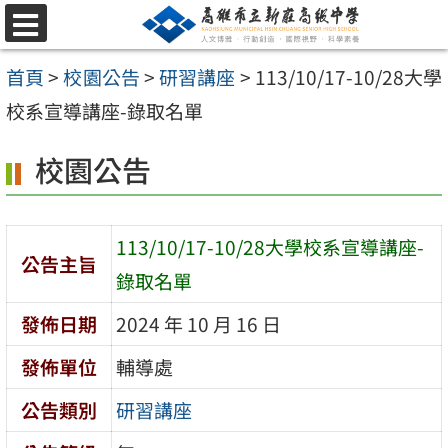
跳
選
至
單
首頁
>
校園公告
>
研習講座
>
113/10/17-10/28大學
主
校系宣導講座-錄取名單
要
內
校園公告
容
區
113/10/17-10/28大學校系宣導講座-
公告主旨
錄取名單
發佈日期
2024 年 10 月 16 日
發佈單位
輔導處
公告類別
研習講座