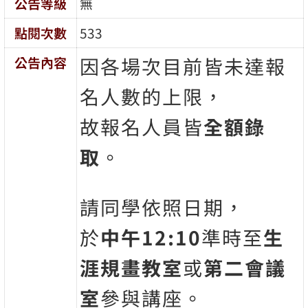
公告等級
無
點閱次數
533
因各場次目前皆未達報
公告內容
名人數的上限，
故報名人員皆
全額錄
取
。
請同學依照日期，
於
中午12:10
準時至
生
涯規畫教室
或
第二會議
室
參與講座。