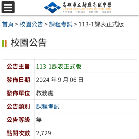
跳
選
至
單
首頁
>
校園公告
>
課程考試
>
113-1課表正式版
主
要
校園公告
內
容
公告主旨
113-1課表正式版
區
發佈日期
2024 年 9 月 06 日
發佈單位
教務處
公告類別
課程考試
公告等級
無
點閱次數
2,729