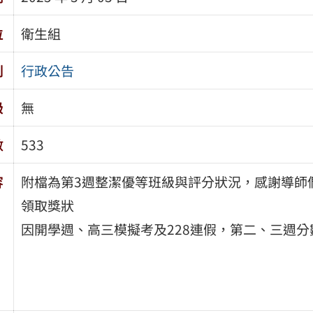
位
衛生組
別
行政公告
級
無
數
533
容
附檔為第3週整潔優等班級與評分狀況，感謝導師
領取獎狀
因開學週、高三模擬考及228連假，第二、三週分