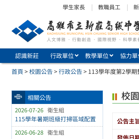
跳
學生家長
教職員工
新
至
主
要
內
認識新莊
行政單位
教學單位
協力單
容
區
首頁
>
校園公告
>
行政公告
>
113學年度第2學
校
相關公告
2026-07-26
衛生組
115學年暑期班級打掃區域配置
公告主
2026-06-28
衛生組
發佈日