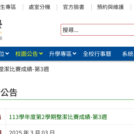
生專區
處室分機
官方臉書
預約與維護
位
校園公告
升學專區
全校行事曆
系統
期整潔比賽成績-第3週
園公告
旨
113學年度第2學期整潔比賽成績-第3週
期
2025 年 3 月 03 日