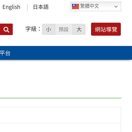
English
日本語
繁體中文
字級：
送出
網站導覽
小
預設
大
搜
尋：
平台