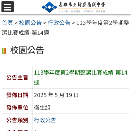
跳
選
至
單
首頁
>
校園公告
>
行政公告
>
113學年度第2學期整
主
潔比賽成績-第14週
要
內
校園公告
容
區
113學年度第2學期整潔比賽成績-第14
公告主旨
週
發佈日期
2025 年 5 月 19 日
發佈單位
衛生組
公告類別
行政公告