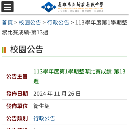
跳
選
至
單
首頁
>
校園公告
>
行政公告
>
113學年度第1學期整
主
潔比賽成績-第13週
要
內
校園公告
容
區
113學年度第1學期整潔比賽成績-第13
公告主旨
週
發佈日期
2024 年 11 月 26 日
發佈單位
衛生組
公告類別
行政公告