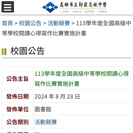
跳
選
至
單
首頁
>
校園公告
>
活動競賽
>
113學年度全國高級中
主
等學校閱讀心得寫作比賽實施計畫
要
內
校園公告
容
區
113學年度全國高級中等學校閱讀心得
公告主旨
寫作比賽實施計畫
發佈日期
2024 年 8 月 28 日
發佈單位
圖書館
公告類別
活動競賽