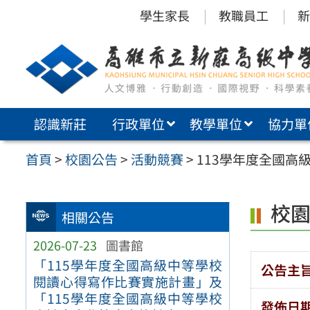
跳
學生家長
教職員工
新
至
主
要
內
認識新莊
行政單位
教學單位
協力單
容
區
首頁
>
校園公告
>
活動競賽
>
113學年度全國高
校
相關公告
2026-07-23
圖書館
「115學年度全國高級中等學校
公告主
閱讀心得寫作比賽實施計畫」及
「115學年度全國高級中等學校
發佈日