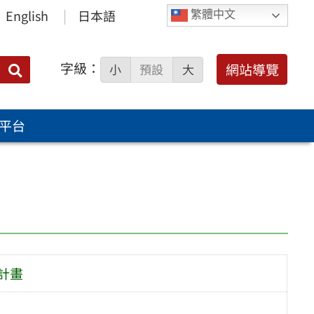
English
日本語
繁體中文
字級：
送出
網站導覽
小
預設
大
搜
尋：
平台
計畫