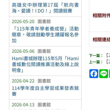
高雄女中辦理第17屆「航向書
海‧愛讀！I DO！」閱讀競賽
相關附
2026-05-20
圖書館
「115年青年學者養成營」活動
簡章，敬請鼓勵學生踴躍報名參
相關連
加
2026-05-06
圖書館
【2
Hami書城辦理115年5月「Hami
【2
書城數位閱讀推廣活動及線上說
明會」
Face
2026-04-22
圖書館
114學年度自主學習成果發表競
賽
2026-04-13
圖書館