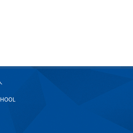
入
CHOOL