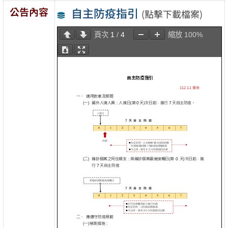
公告內容
自主防疫指引
(點擊下載檔案)
頁次
1
/
4
縮放
100%