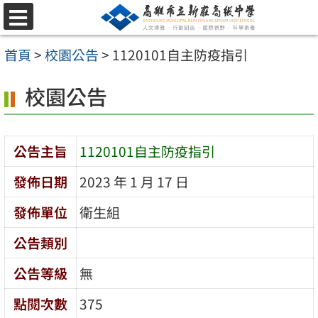
跳
選
至
單
首頁
>
校園公告
>
1120101自主防疫指引
主
要
校園公告
內
容
公告主旨
1120101自主防疫指引
區
發佈日期
2023 年 1 月 17 日
發佈單位
衛生組
公告類別
公告等級
無
點閱次數
375