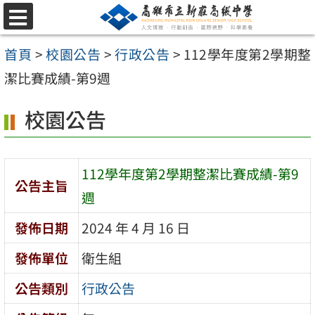
跳
選
至
單
首頁
>
校園公告
>
行政公告
>
112學年度第2學期整
主
潔比賽成績-第9週
要
內
校園公告
容
區
112學年度第2學期整潔比賽成績-第9
公告主旨
週
發佈日期
2024 年 4 月 16 日
發佈單位
衛生組
公告類別
行政公告