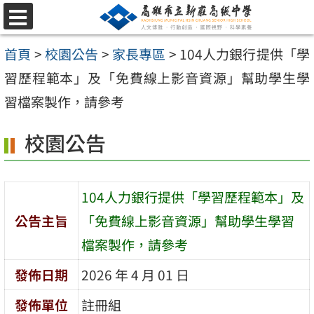
跳
選
至
單
首頁
>
校園公告
>
家長專區
>
104人力銀行提供「學
主
習歷程範本」及「免費線上影音資源」幫助學生學
要
習檔案製作，請參考
內
容
校園公告
區
104人力銀行提供「學習歷程範本」及
公告主旨
「免費線上影音資源」幫助學生學習
檔案製作，請參考
發佈日期
2026 年 4 月 01 日
發佈單位
註冊組