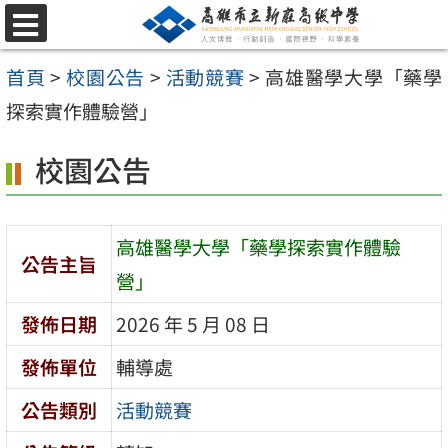
跳
選
至
單
首頁
>
校園公告
>
活動競賽
>
高雄醫學大學「藥學
主
探索實作體驗營」
要
內
校園公告
容
區
高雄醫學大學「藥學探索實作體驗
公告主旨
營」
發佈日期
2026 年 5 月 08 日
發佈單位
輔導處
公告類別
活動競賽