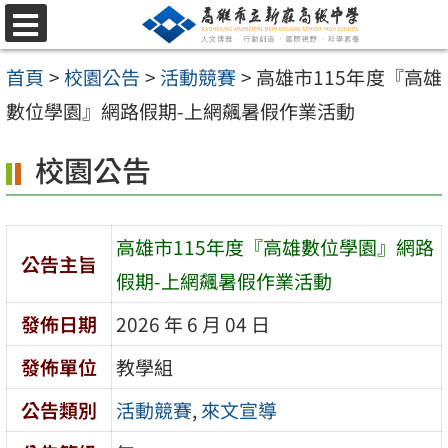
跳
選
至
單
首頁
>
校園公告
>
活動競賽
>
高雄市115年度『高雄
主
數位學園』網路假期-上網飆暑假作業活動
要
內
校園公告
容
區
高雄市115年度『高雄數位學園』網路
公告主旨
假期-上網飆暑假作業活動
發佈日期
2026 年 6 月 04 日
發佈單位
教學組
公告類別
活動競賽
,
來文宣導