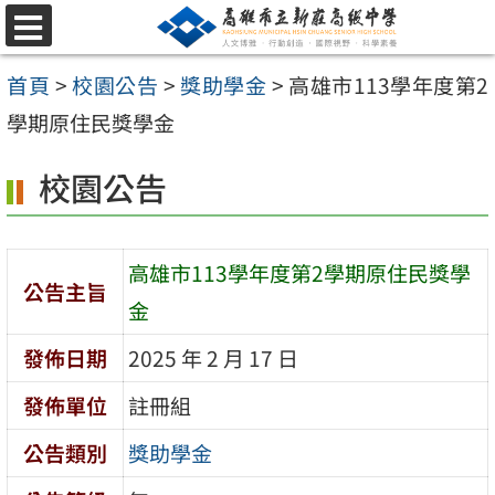
跳
選
至
單
首頁
>
校園公告
>
獎助學金
>
高雄市113學年度第2
主
學期原住民獎學金
要
內
校園公告
容
區
高雄市113學年度第2學期原住民獎學
公告主旨
金
發佈日期
2025 年 2 月 17 日
發佈單位
註冊組
公告類別
獎助學金