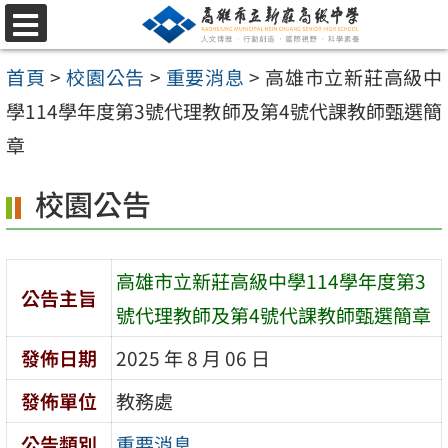
跳
選
至
單
首頁
>
校園公告
>
重要消息
>
高雄市立新莊高級中
主
學114學年度第3號代理教師及第4號代課教師甄選簡
要
章
內
容
校園公告
區
高雄市立新莊高級中學114學年度第3
公告主旨
號代理教師及第4號代課教師甄選簡章
發佈日期
2025 年 8 月 06 日
發佈單位
教務處
公告類別
重要消息