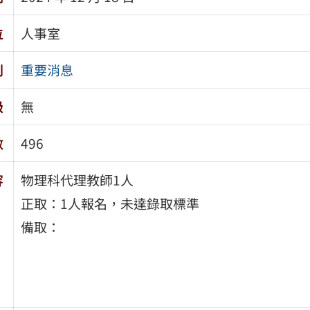
位
人事室
別
重要消息
級
無
數
496
容
物理科代理教師1人
正取：1人報名，未達錄取標準
備取：