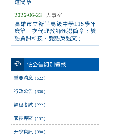
選簡章
2026-06-23
人事室
高雄市立新莊高級中學115學年
度第一次代理教師甄選簡章﹙雙
語資訊科技、雙語英語文﹚
依公告類別彙總
重要消息
( 522 )
行政公告
( 300 )
課程考試
( 222 )
家長專區
( 157 )
升學資訊
( 388 )