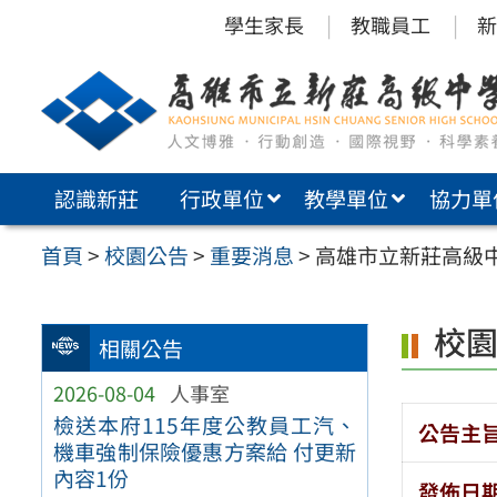
跳
學生家長
教職員工
新
至
主
要
內
認識新莊
行政單位
教學單位
協力單
容
區
首頁
>
校園公告
>
重要消息
>
高雄市立新莊高級中
校
相關公告
2026-08-04
人事室
檢送本府115年度公教員工汽、
公告主
機車強制保險優惠方案給 付更新
內容1份
發佈日