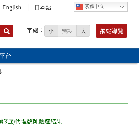
English
日本語
繁體中文
字級：
送出
網站導覽
小
預設
大
搜
尋：
平台
果
第3號)代理教師甄選結果