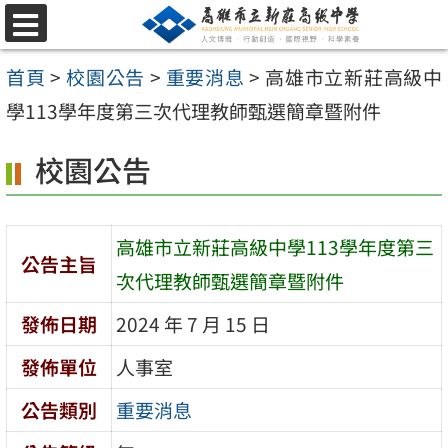
跳
選
至
單
首頁
>
校園公告
>
重要消息
>
高雄市立新莊高級中
主
學113學年度第三次代理教師甄選簡章暨附件
要
內
校園公告
容
區
高雄市立新莊高級中學113學年度第三
公告主旨
次代理教師甄選簡章暨附件
發佈日期
2024 年 7 月 15 日
發佈單位
人事室
公告類別
重要消息