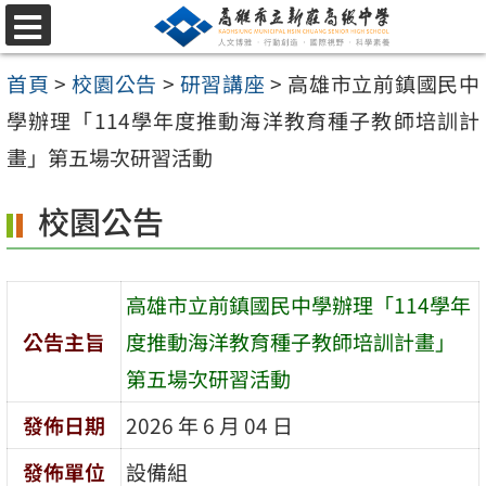
跳
選
至
單
首頁
>
校園公告
>
研習講座
>
高雄市立前鎮國民中
主
學辦理「114學年度推動海洋教育種子教師培訓計
要
畫」第五場次研習活動
內
容
校園公告
區
高雄市立前鎮國民中學辦理「114學年
公告主旨
度推動海洋教育種子教師培訓計畫」
第五場次研習活動
發佈日期
2026 年 6 月 04 日
發佈單位
設備組