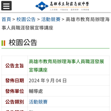
跳
選
至
單
首頁
>
校園公告
>
活動競賽
>
高雄市教育局辦理海
主
事人員職涯發展宣導講座
要
內
校園公告
容
區
高雄市教育局辦理海事人員職涯發展
公告主旨
宣導講座
發佈日期
2024 年 9 月 04 日
發佈單位
輔導處
公告類別
活動競賽