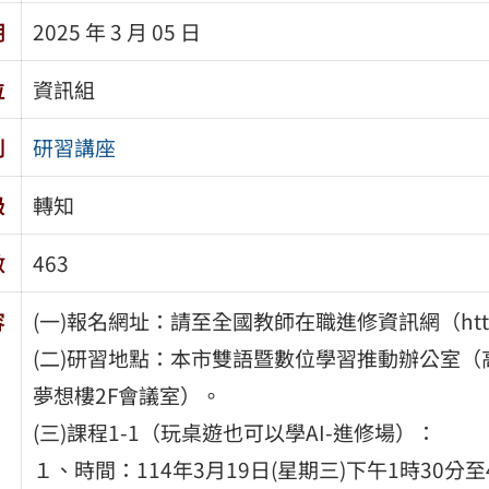
期
2025 年 3 月 05 日
位
資訊組
別
研習講座
級
轉知
數
463
容
(一)報名網址：請至全國教師在職進修資訊網（https://w
(二)研習地點：本市雙語暨數位學習推動辦公室（
夢想樓2F會議室）。
(三)課程1-1（玩桌遊也可以學AI-進修場）：
１、時間：114年3月19日(星期三)下午1時30分至