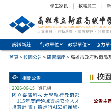
跳
學生家長
教職員工
新
至
主
要
內
認識新莊
行政單位
教學單位
協力單
容
區
首頁
>
校園公告
>
研習講座
>
高雄市政府教育局及
校
相關公告
2026-06-15
資訊組
國立臺灣科技大學執行教育部
公告主
「115年度跨領域資通安全人才
培育計 畫」將進行AIS3好厲駭-