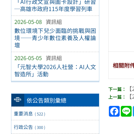
「AI行政文宣與圖卡設計」研習
─高雄市政府115年度學習列車
2026-05-08
資訊組
數位環境下兒少面臨的挑戰與困
境——青少年數位素養及人權論
壇
2026-05-05
資訊組
相關附
「元智大學2026人社營：AI人文
智造所」活動
【2
【2
依公告類別彙總
Face
重要消息
( 522 )
行政公告
( 300 )