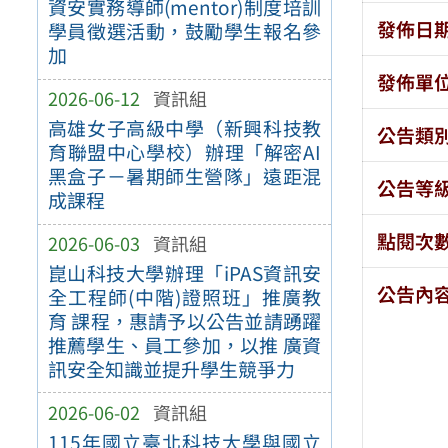
資安實務導師(mentor)制度培訓
發佈日
學員徵選活動，鼓勵學生報名參
加
發佈單
2026-06-12
資訊組
高雄女子高級中學（新興科技教
公告類
育聯盟中心學校）辦理「解密AI
黑盒子－暑期師生營隊」遠距混
公告等
成課程
點閱次
2026-06-03
資訊組
崑山科技大學辦理「iPAS資訊安
公告內
全工程師(中階)證照班」推廣教
育 課程，惠請予以公告並請踴躍
推薦學生、員工參加，以推 廣資
訊安全知識並提升學生競爭力
2026-06-02
資訊組
115年國立臺北科技大學與國立